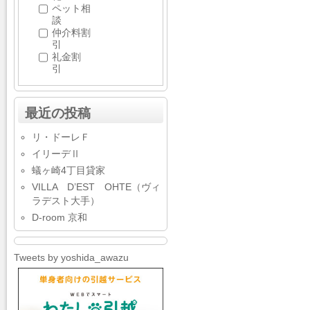
ペット相
談
仲介料割
引
礼金割
引
最近の投稿
リ・ドーレＦ
イリーデⅡ
蟻ヶ崎4丁目貸家
VILLA D’EST OHTE（ヴィ
ラデスト大手）
D-room 京和
Tweets by yoshida_awazu