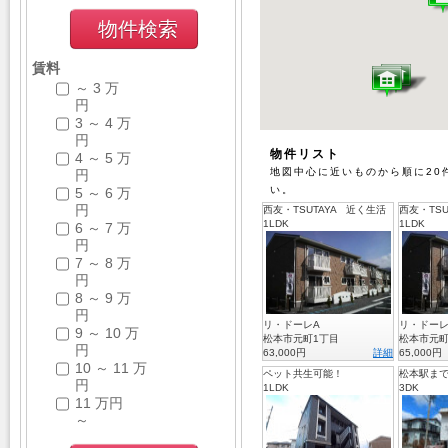
賃料
～ 3 万
円
3 ～ 4 万
円
物件リスト
4 ～ 5 万
地図中心に近いものから順に20
円
い。
5 ～ 6 万
円
西友・TSUTAYA 近く生活
西友・TS
に便利な場所です。
1LDK
に便利な
1LDK
6 ～ 7 万
円
7 ～ 8 万
円
8 ～ 9 万
円
リ・ドーレA
リ・ドーレ
9 ～ 10 万
松本市元町1丁目
松本市元町
円
63,000円
詳細
65,000円
10 ～ 11 万
ペット共生可能！
松本駅ま
円
閑静な住宅街にある、大東建
1LDK
内だめで
3DK
11 万円
託の新築物件です。
交通の便
力です
～