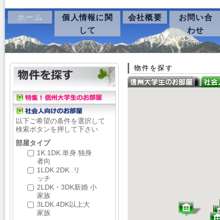
ホーム
個人情報に関
会社概要
お問い合
して
わせ
物件を探す
以下ご希望の条件を選択して
検索ボタンを押して下さい
部屋タイプ
1K.1DK.単身.独身
者向
1LDK.2DK .リ
ッチ
2LDK・3DK新婚 小
家族
3LDK.4DK以上大
家族