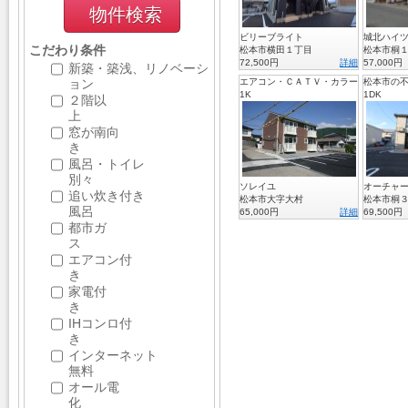
ビリーブライト
城北ハイツ
こだわり条件
松本市横田１丁目
松本市桐
72,500円
詳細
57,000円
新築・築浅、リノベーシ
ョン
エアコン・ＣＡＴＶ・カラー
松本市の
ＴＶインターフォン・敷地内
1K
でお問い
1DK
２階以
にごみ収集庫・外物置付!！
上
窓が南向
き
風呂・トイレ
別々
ソレイユ
オーチャ
追い炊き付き
松本市大字大村
松本市桐
風呂
65,000円
詳細
69,500円
都市ガ
＜設備＞
蟻ケ崎に
ス
温水洗浄便座２台・エアコン
4LDK以上
転車１０分
3LDK
２台・テレビドアホン・スマ
屋です！
エアコン付
ートコントロールキー・オー
3階フロア
き
ル電化・三菱ヒートポンプ・
り廊下が
家電付
三菱クッキングヒーター（３
楽々です
き
口）
IHコンロ付
蟻ヶ崎4丁目貸家
view crest
き
松本市蟻ヶ崎4丁目
松本市蟻ケ
インターネット
130,000円
詳細
115,000円
無料
オール電
化